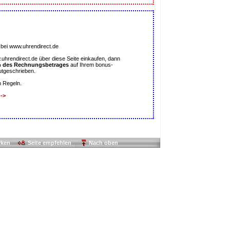
bei www.uhrendirect.de
uhrendirect.de über diese Seite einkaufen, dann
% des Rechnungsbetrages
auf Ihrem bonus-
utgeschrieben.
n Regeln.
-->
rken
Seite empfehlen
Nach oben