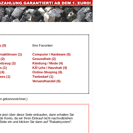
 (0)
Ihre Favoriten
ntaktlinsen (1)
Computer / Hardware (5)
(2)
Gesundheit (2)
ielzeug (2)
Kleidung / Mode (4)
s (1)
KÃ¼che / Haushalt (4)
(4)
Online-Shoping (6)
mes (1)
Tierbedarf (1)
Versandhandel (6)
n gekennzeichnet.)
e jetzt über diese Seite einkaufen, dann erhalten Sie
e Konto, da wir Ihren Einkauf nicht nachvollziehen
Seite ein und klicken Sie dann auf "Rabattsystem".
.